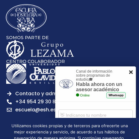
SOMOS PARTE DE
CENTRO COLABORADOR
Canal de información
sobre programas de
estudio🎓
Habla ahora con un
asesor académico
Contacto y admisiones
Online
Whatsapp
+34 954 29 30 81
escuela@esh.es
Utilizamos cookies propias y de terceros para ofrecerte una
mejor experiencia y servicio, de acuerdo a tus hábitos de
Comenzar chat
navegación de manera anónima. Si continúas navegando,