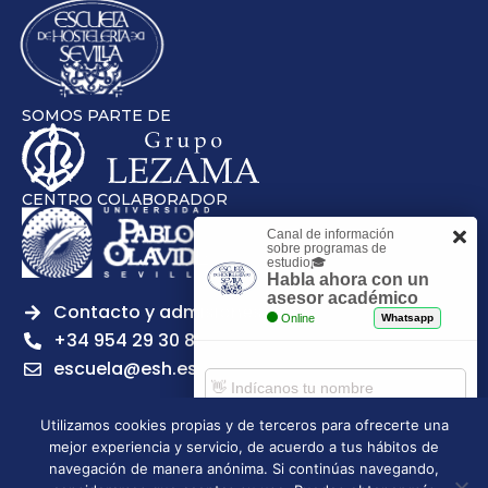
SOMOS PARTE DE
CENTRO COLABORADOR
Canal de información
sobre programas de
estudio🎓
Habla ahora con un
asesor académico
Contacto y admisiones
Online
Whatsapp
+34 954 29 30 81
escuela@esh.es
Utilizamos cookies propias y de terceros para ofrecerte una
mejor experiencia y servicio, de acuerdo a tus hábitos de
Comenzar chat
navegación de manera anónima. Si continúas navegando,
Legal notice
Privacy Policy
Cookies Policy