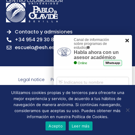
CENTRO COLABORADOR
Contacto y admisiones
+34 954 29 30 81
Canal de información
sobre programas de
escuela@esh.es
estudio🎓
Habla ahora con un
asesor académico
Online
Whatsapp
Legal notice
Privacy Policy
Cookies Policy
Escuela Superior de Hostelería de Sevilla | 2026 | Todos los
Utilizamos cookies propias y de terceros para ofrecerte una
derechos reservados
mejor experiencia y servicio, de acuerdo a tus hábitos de
Comenzar chat
navegación de manera anónima. Si continúas navegando,
consideramos que aceptas su uso. Puedes obtener más
información en nuestra Política de Cookies.
Acepto
Leer más