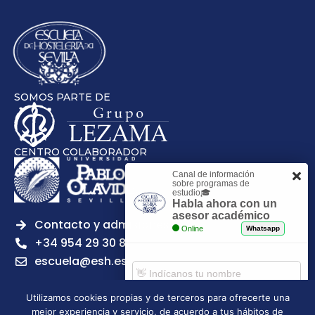
SOMOS PARTE DE
CENTRO COLABORADOR
Canal de información
sobre programas de
estudio🎓
Habla ahora con un
asesor académico
Contacto y admisiones
Online
Whatsapp
+34 954 29 30 81
escuela@esh.es
Utilizamos cookies propias y de terceros para ofrecerte una
mejor experiencia y servicio, de acuerdo a tus hábitos de