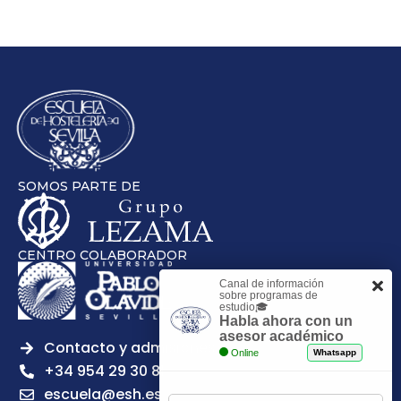
SOMOS PARTE DE
CENTRO COLABORADOR
Canal de información
sobre programas de
estudio🎓
Habla ahora con un
asesor académico
Contacto y admisiones
Online
Whatsapp
+34 954 29 30 81
escuela@esh.es