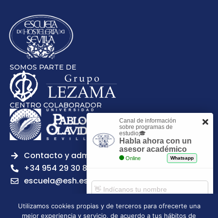
SOMOS PARTE DE
CENTRO COLABORADOR
Canal de información
sobre programas de
estudio🎓
Habla ahora con un
asesor académico
Contacto y admisiones
Online
Whatsapp
+34 954 29 30 81
escuela@esh.es
Utilizamos cookies propias y de terceros para ofrecerte una
mejor experiencia y servicio, de acuerdo a tus hábitos de