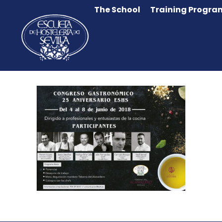
The School
Training Progra