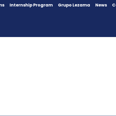
ms
Internship Program
Grupo Lezama
News
C