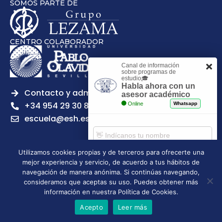
SOMOS PARTE DE
CENTRO COLABORADOR
Canal de información
sobre programas de
estudio🎓
Habla ahora con un
Contacto y admisiones
asesor académico
+34 954 29 30 81
Online
Whatsapp
escuela@esh.es
Utilizamos cookies propias y de terceros para ofrecerte una
mejor experiencia y servicio, de acuerdo a tus hábitos de
Comenzar chat
Legal notice
Privacy Policy
Cookies Policy
navegación de manera anónima. Si continúas navegando,
consideramos que aceptas su uso. Puedes obtener más
Escuela Superior de Hostelería de Sevilla | 2026 | Todos los
información en nuestra Política de Cookies.
derechos reservados
Acepto
Leer más