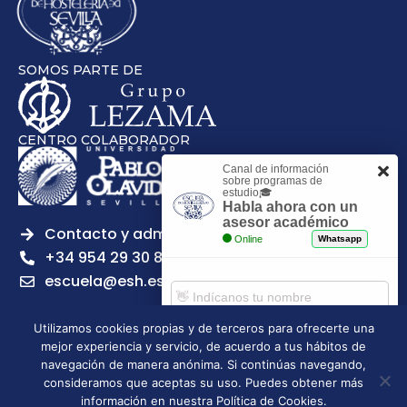
SOMOS PARTE DE
CENTRO COLABORADOR
Canal de información
sobre programas de
estudio🎓
Habla ahora con un
asesor académico
Contacto y admisiones
Online
Whatsapp
+34 954 29 30 81
escuela@esh.es
Utilizamos cookies propias y de terceros para ofrecerte una
mejor experiencia y servicio, de acuerdo a tus hábitos de
Comenzar chat
navegación de manera anónima. Si continúas navegando,
Legal notice
Privacy Policy
Cookies Policy
consideramos que aceptas su uso. Puedes obtener más
Escuela Superior de Hostelería de Sevilla | 2026 | Todos los
información en nuestra Política de Cookies.