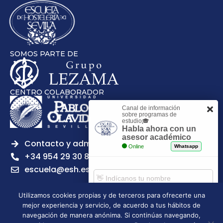
SOMOS PARTE DE
CENTRO COLABORADOR
Canal de información
sobre programas de
estudio🎓
Habla ahora con un
asesor académico
Contacto y admisiones
Online
Whatsapp
+34 954 29 30 81
escuela@esh.es
Utilizamos cookies propias y de terceros para ofrecerte una
mejor experiencia y servicio, de acuerdo a tus hábitos de
Comenzar chat
navegación de manera anónima. Si continúas navegando,
Legal notice
Privacy Policy
Cookies Policy