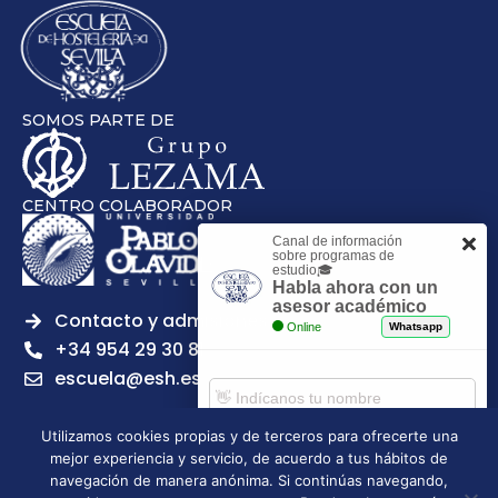
SOMOS PARTE DE
CENTRO COLABORADOR
Canal de información
sobre programas de
estudio🎓
Habla ahora con un
asesor académico
Contacto y admisiones
Online
Whatsapp
+34 954 29 30 81
escuela@esh.es
Utilizamos cookies propias y de terceros para ofrecerte una
mejor experiencia y servicio, de acuerdo a tus hábitos de
Comenzar chat
navegación de manera anónima. Si continúas navegando,
Legal notice
Privacy Policy
Cookies Policy