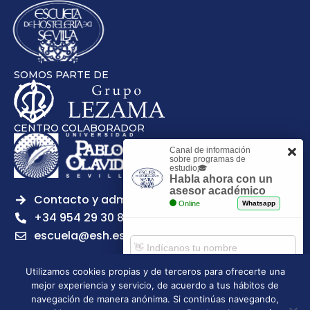
SOMOS PARTE DE
CENTRO COLABORADOR
Canal de información
sobre programas de
estudio🎓
Habla ahora con un
asesor académico
Contacto y admisiones
Online
Whatsapp
+34 954 29 30 81
escuela@esh.es
Utilizamos cookies propias y de terceros para ofrecerte una
mejor experiencia y servicio, de acuerdo a tus hábitos de
Comenzar chat
navegación de manera anónima. Si continúas navegando,
Legal notice
Privacy Policy
Cookies Policy