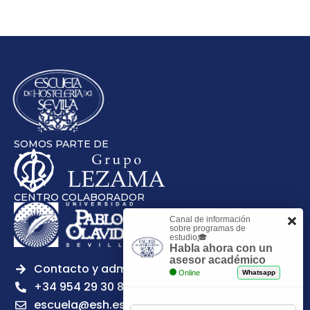
SOMOS PARTE DE
CENTRO COLABORADOR
Canal de información
sobre programas de
estudio🎓
Habla ahora con un
asesor académico
Contacto y admisiones
Online
Whatsapp
+34 954 29 30 81
escuela@esh.es