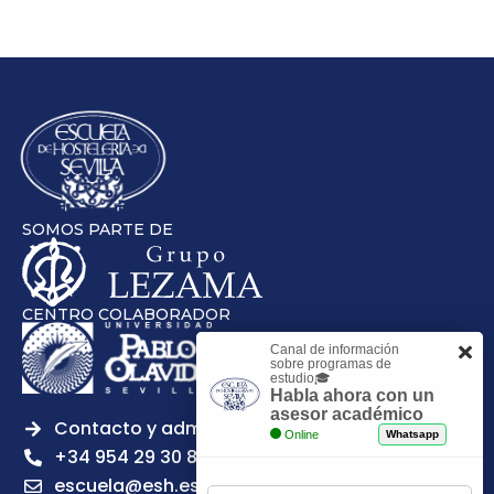
SOMOS PARTE DE
CENTRO COLABORADOR
Canal de información
sobre programas de
estudio🎓
Habla ahora con un
asesor académico
Contacto y admisiones
Online
Whatsapp
+34 954 29 30 81
escuela@esh.es