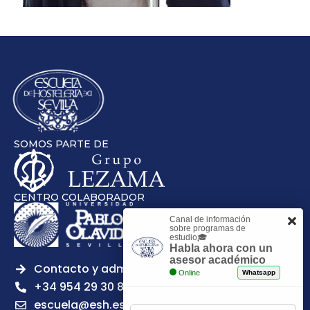
SOMOS PARTE DE
CENTRO COLABORADOR
Canal de información
sobre programas de
estudio🎓
Habla ahora con un
asesor académico
Contacto y admisiones
Online
Whatsapp
+34 954 29 30 81
escuela@esh.es