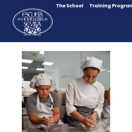
The School
Training Progra