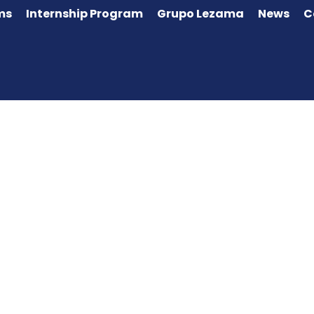
ms
Internship Program
Grupo Lezama
News
C