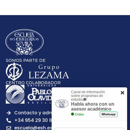
SOMOS PARTE DE
CENTRO COLABORADOR
Canal de información
sobre programas de
estudio🎓
Habla ahora con un
asesor académico
Contacto y admisiones
Online
Whatsapp
+34 954 29 30 81
escuela@esh.es