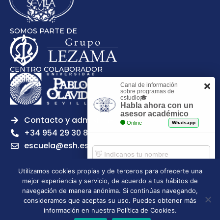
SOMOS PARTE DE
CENTRO COLABORADOR
Canal de información
sobre programas de
estudio🎓
Habla ahora con un
asesor académico
Contacto y admisiones
Online
Whatsapp
+34 954 29 30 81
escuela@esh.es
Utilizamos cookies propias y de terceros para ofrecerte una
mejor experiencia y servicio, de acuerdo a tus hábitos de
Comenzar chat
navegación de manera anónima. Si continúas navegando,
Legal notice
Privacy Policy
Cookies Policy
consideramos que aceptas su uso. Puedes obtener más
Escuela Superior de Hostelería de Sevilla | 2026 | Todos los
información en nuestra Política de Cookies.
derechos reservados