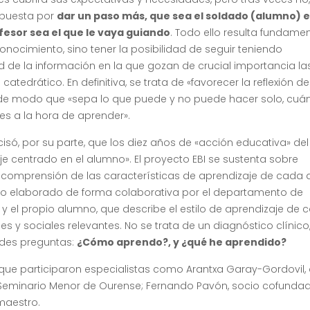
apuesta por
dar un paso más, que sea el soldado (alumno) e
fesor sea el que le vaya guiando
. Todo ello resulta fundame
onocimiento, sino tener la posibilidad de seguir teniendo
d de la información en la que gozan de crucial importancia la
tedrático. En definitiva, se trata de «favorecer la reflexión de
 de modo que «sepa lo que puede y no puede hacer solo, cuá
es a la hora de aprender».
ecisó, por su parte, que los diez años de «acción educativa» del
e centrado en el alumno». El proyecto EBI se sustenta sobre
 comprensión de las características de aprendizaje de cada 
stico elaborado de forma colaborativa por el departamento de
ia y el propio alumno, que describe el estilo de aprendizaje de 
s y sociales relevantes. No se trata de un diagnóstico clínico,
des preguntas:
¿Cómo aprendo?, y ¿qué he aprendido?
que participaron especialistas como Arantxa Garay-Gordovil, 
l Seminario Menor de Ourense; Fernando Pavón, socio cofunda
maestro.