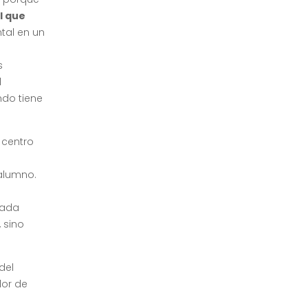
l que
ntal en un
s
l
ndo tiene
 centro
alumno.
cada
 sino
del
dor de