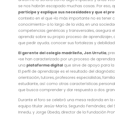
se nos habrán escapado muchas cosas. Por eso, 
participe y explique sus necesidades y que el pro
contexto en el que «lo más importante no es tener c
conocimiento» a lo largo de la vida, en una socieda
competencias genéricas y transversales, asegura el ca
aprendiz sobre su propio proceso de aprendizaje»,
que pedir ayuda; conocer sus fortalezas y debilidad
El gerente del colegio madrileño, Jon Urrutia
, pr
«se han caracterizado por un proceso de aprendizaj
una
plataforma digital
que sirve de apoyo para la
El perfil de aprendizaje es el resultado del diagnó
orientación, tutores, profesores especialistas, famil
estudiante, así como otras características personale
que busca comprender y dar respuesta a dos gran
Durante el foro se celebró una mesa redonda en la 
equipo titular Jesús-María; Segundo Fernández, de
Innedu; y Jorge Úbeda, director de la Fundación Pro