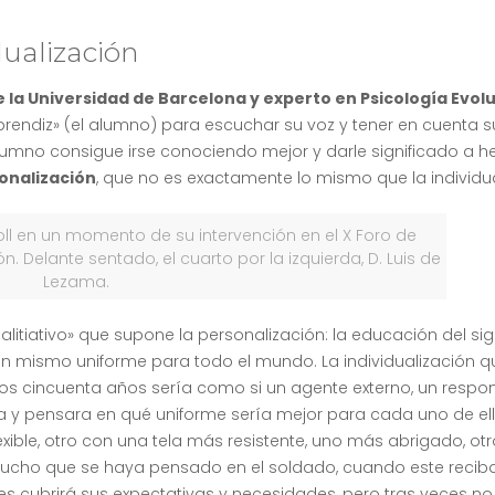
dualización
 la Universidad de Barcelona y experto en Psicología Evolu
rendiz» (el alumno) para escuchar su voz y tener en cuenta s
 alumno consigue irse conociendo mejor y darle significado a 
onalización
, que no es exactamente lo mismo que la individua
ll en un momento de su intervención en el X Foro de
. Delante sentado, el cuarto por la izquierda, D. Luis de
Lezama.
litiativo» que supone la personalización: la educación del sig
n mismo uniforme para todo el mundo. La individualización q
os cincuenta años sería como si un agente externo, un respo
ada y pensara en qué uniforme sería mejor para cada uno de el
xible, otro con una tela más resistente, uno más abrigado, otr
 mucho que se haya pensado en el soldado, cuando este reciba
s cubrirá sus expectativas y necesidades, pero tras veces no