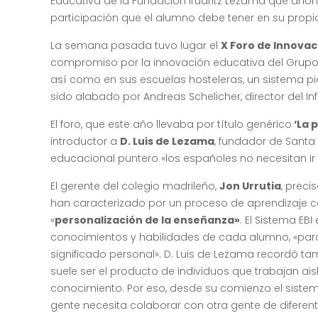
Educativa de la Fundación Iruaritz Lezama que ahon
participación que el alumno debe tener en su propi
La semana pasada tuvo lugar el
X Foro de Innovac
compromiso por la innovación educativa del Grupo
así como en sus escuelas hosteleras, un sistema pio
sido alabado por Andreas Schelicher, director del I
El foro, que este año llevaba por título genérico
‘La 
introductor a
D. Luis de Lezama
, fundador de Santa
educacional puntero «los españoles no necesitan ir a
El gerente del colegio madrileño,
Jon Urrutia
, preci
han caracterizado por un proceso de aprendizaje c
«
personalización de la enseñanza»
. El Sistema E
conocimientos y habilidades de cada alumno, «para
significado personal». D. Luis de Lezama recordó t
suele ser el producto de individuos que trabajan 
conocimiento. Por eso, desde su comienzo el siste
gente necesita colaborar con otra gente de diferent