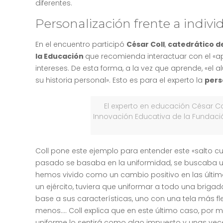
diferentes.
Personalización frente a indivi
En el encuentro participó
César Coll
,
catedrático de
la Educación
que recomienda interactuar con el «ap
intereses. De esta forma, a la vez que aprende, «el
su historia personal». Esto es para el experto la
pers
El experto en educación César Co
Innovación Educativa de la Fundación
Coll pone este ejemplo para entender este «salto cua
pasado se basaba en la uniformidad, se buscaba u
hemos vivido como un cambio positivo en las últim
un ejército, tuviera que uniformar a todo una brig
base a sus características, uno con una tela más fle
menos…. Coll explica que en este último caso, por
uniforme lo sentirá como algo impuesto y unas vece