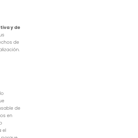
tiva y de
us
hechos de
lización.
lo
ue
nsable de
los en
o
 el
, porque