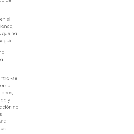
ado de
a
en el
lanca,
, que ha
eguir.
mo
ma
entro «se
 como
iones,
ido y
vación no
s
cha
res