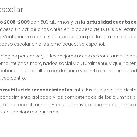
escolar
so 2008-2009
con 500 alumnos y en la
actualidad cuenta co
 empezó un par de años antes en la cabeza de D. Luis de Lezam
 Montecarmelo, ante su preocupación por la falta de oferta 
fracaso escolar en el sistema educativo español.
colegios por conseguir las mejores notas de corte aunque por
ema, muchos marginados social y culturalmente, y que no ten
abar con esta cultura del descarte y cambiar el sistema trad
uevo centro.
do multitud de reconocimientos
entre las que sin duda desta
el conocimiento aplicado y las competencias de los alumnos d
entros de todo el mundo. El colegio muy por encima de la medi
as educacionales punteros.