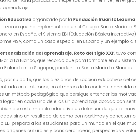
dó la semana pasada, con expertos de primer nivel, en el gr
o aprendizaje.
ión Educativa
organizado por la
Fundación Iruaritz Lezam
 Lezama que ha implementado en el Colegio Santa María la B
nero en España, el Sistema EBI (Educación Básica Interactiva)
nforme PISA, como un caso especial en España y un ejemplo a s
personalización del aprendizaje. Reto del siglo XXI’
, tuvo co
 María La Blanca, que recordó que para formarse en su siste
 Finlandia ni a Singapur, pueden ir a Santa María La Blanca».
só, por su parte, que los diez años de «acción educativa» del c
entrado en el alumno», en el marco de la corriente conocida
BI es un método pedagógico que persigue entender las motivac
 lograr en cada uno de ellos un aprendizaje dotado con sent
ambién que este modelo educativo es defensor de que la inno
aislados, sino un resultado de como compartimos y conectamo
ma EBI prepara a los estudiantes para un mundo en el que mu
es orígenes culturales y considerar ideas, perspectivas y valo