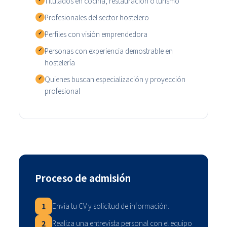
Titulados en cocina, restauración o turismo
✓
Profesionales del sector hostelero
✓
Perfiles con visión emprendedora
✓
Personas con experiencia demostrable en
✓
hostelería
Quienes buscan especialización y proyección
✓
profesional
Proceso de admisión
1
Envía tu CV y solicitud de información.
2
Realiza una entrevista personal con el equipo