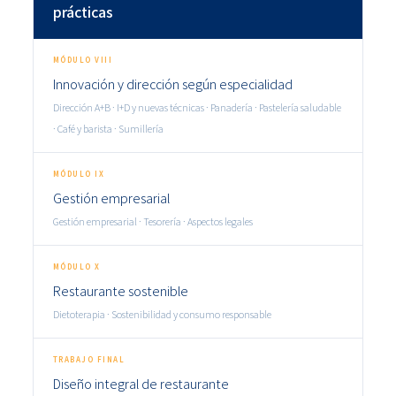
prácticas
MÓDULO VIII
Innovación y dirección según especialidad
Dirección A+B · I+D y nuevas técnicas · Panadería · Pastelería saludable
· Café y barista · Sumillería
MÓDULO IX
Gestión empresarial
Gestión empresarial · Tesorería · Aspectos legales
MÓDULO X
Restaurante sostenible
Dietoterapia · Sostenibilidad y consumo responsable
TRABAJO FINAL
Diseño integral de restaurante