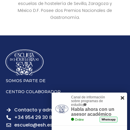
escuelas de hostelería de Sevilla, Zaragoza y
México D.F. Posee dos Premios Nacionales de
Gastronomía.
SOMOS PARTE DE
CENTRO COLABORADOR
Canal de información
sobre programas de
estudio🎓
Contacto y admisiones
Habla ahora con un
asesor académico
+34 954 29 30 81
Online
Whatsapp
escuela@esh.es