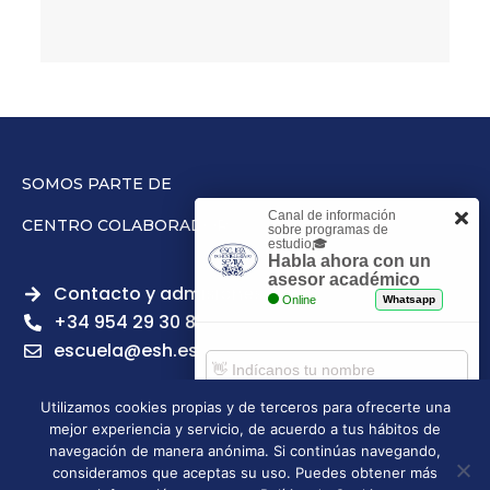
SOMOS PARTE DE
Canal de información
CENTRO COLABORADOR
sobre programas de
estudio🎓
Habla ahora con un
asesor académico
Contacto y admisiones
Online
Whatsapp
+34 954 29 30 81
escuela@esh.es
Utilizamos cookies propias y de terceros para ofrecerte una
mejor experiencia y servicio, de acuerdo a tus hábitos de
Comenzar chat
navegación de manera anónima. Si continúas navegando,
Legal notice
Privacy Policy
Cookies Policy
consideramos que aceptas su uso. Puedes obtener más