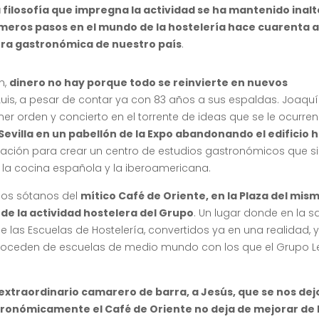
 filosofía que impregna la actividad se ha mantenido inal
meros pasos en el mundo de la hostelería hace cuarenta a
ura gastronómica de nuestro país
.
n,
dinero no hay porque todo se reinvierte en nuevos
is, a pesar de contar ya con 83 años a sus espaldas. Joaquí
er orden y concierto en el torrente de ideas que se le ocurren 
Sevilla en un pabellón de la Expo abandonando el edificio h
talación para crear un centro de estudios gastronómicos que s
n la cocina española y la iberoamericana.
 los sótanos del
mítico Café de Oriente, en la Plaza del mis
 de la actividad hostelera del Grupo
. Un lugar donde en la s
las Escuelas de Hostelería, convertidos ya en una realidad, 
proceden de escuelas de medio mundo con los que el Grupo 
xtraordinario camarero de barra, a Jesús, que se nos dej
onómicamente el Café de Oriente no deja de mejorar de