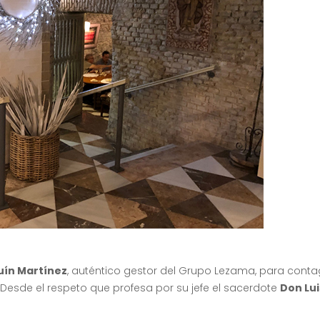
ín Martínez
, auténtico gestor del Grupo Lezama, para cont
sde el respeto que profesa por su jefe el sacerdote
Don Lui