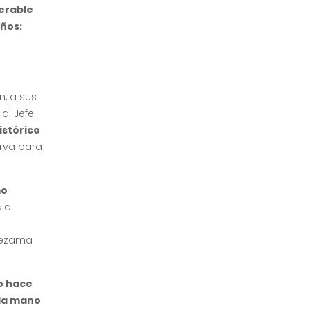
terable
ños:
n, a sus
al Jefe.
istórico
irva para
mo
ala
y
Lezama
o hace
 la mano