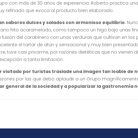
rupo con más de 30 años de experiencia. Roberto practica un
uy refinado que evoca al producto bien elaborado.
 sabores dulces y salados con armonioso equilibrio
. Nun
átano frito acaramelado, como tampoco un higo bajo unas fin
 fusión del carabinero con unas verduras que cultivan en los 
Excelente el tartar de atún y sensacional y muy bien presentado
stre, tuve casi privarme, por razones dietéticas que no vienen a
xcepción a tanta limitación.
r visitado por turistas traslade una imagen tan loable de 
zones por las que debo aplaudir a un Grupo magníficament
tar general de la sociedad y a popularizar la gastronomía n