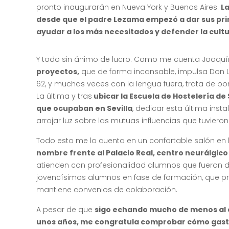
pronto inaugurarán en Nueva York y Buenos Aires.
La
desde que el padre Lezama empezó a dar sus pri
ayudar a los más necesitados y defender la cult
Y todo sin ánimo de lucro. Como me cuenta Joaquí
proyectos,
que de forma incansable, impulsa Don Lu
62, y muchas veces con la lengua fuera, trata de pon
La última y tras
ubicar la Escuela de Hostelería de 
que ocupaban en Sevilla
, dedicar esta última ins
arrojar luz sobre las mutuas influencias que tuviero
Todo esto me lo cuenta en un confortable salón en
nombre frente al Palacio Real, centro neurálgico
atienden con profesionalidad alumnos que fueron de 
jovencísimos alumnos en fase de formación, que 
mantiene convenios de colaboración.
A pesar de que
sigo echando mucho de menos al e
unos años, me congratula comprobar cómo gastr