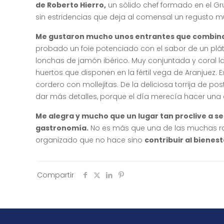
de Roberto Hierro,
un sólido chef formado en el G
sin estridencias que deja al comensal un regusto m
Me gustaron mucho unos entrantes que combinan
probado un foie potenciado con el sabor de un pl
lonchas de jamón ibérico. Muy conjuntada y coral la
huertos que disponen en la fértil vega de Aranjuez. 
cordero con mollejitas. De la deliciosa torrija de po
dar más detalles, porque el día merecía hacer una e
Me alegra y mucho que un lugar tan proclive a se
gastronomía.
No es más que una de las muchas ra
organizado que no hace sino
contribuir al bienes
Compartir