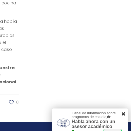
a cocina
ca había
as
propios
 el
l caso
nuestra
e
acional.
0
Canal de información sobre
programas de estudio🎓
Habla ahora con un
asesor académico