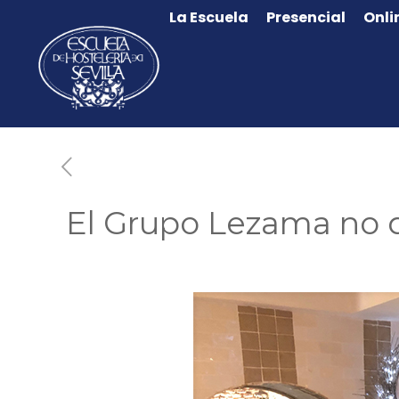
La Escuela
Presencial
Onli
El Grupo Lezama no d