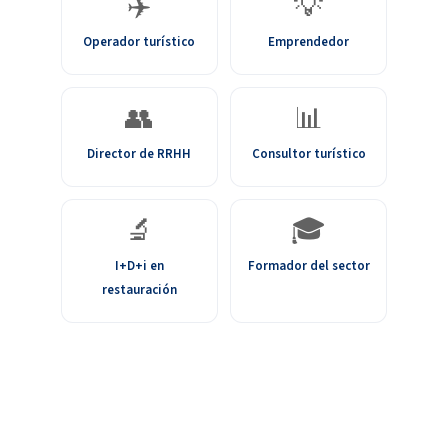
✈️
💡
Operador turístico
Emprendedor
👥
📊
Director de RRHH
Consultor turístico
🔬
🎓
I+D+i en
Formador del sector
restauración