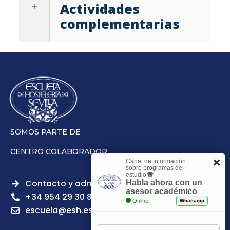
Actividades
complementarias
SOMOS PARTE DE
CENTRO COLABORADOR
Canal de información
sobre programas de
estudio🎓
Contacto y admisiones
Habla ahora con un
asesor académico
+34 954 29 30 81
Online
Whatsapp
escuela@esh.es